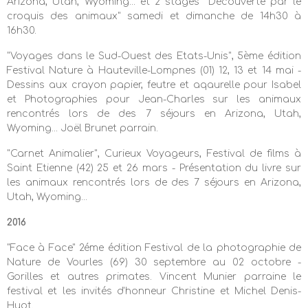
Arizona, Utah, Wyoming... et 2 stages "Découverte par le
croquis des animaux" samedi et dimanche de 14h30 à
16h30.
"
Voyages dans le Sud-Ouest des Etats-Unis
", 5ème édition
Festival Nature à Hauteville-Lompnes (01) 12, 13 et 14 mai -
Dessins aux crayon papier, feutre et aqaurelle pour Isabel
et Photographies pour Jean-Charles sur les animaux
rencontrés lors de des 7 séjours en Arizona, Utah,
Wyoming... Joël Brunet parrain.
"Carnet Animalier", Curieux Voyageurs, Festival de films à
Saint Etienne (42) 25 et 26 mars -
Présentation du livre sur
les animaux rencontrés lors de des 7 séjours en Arizona,
Utah, Wyoming...
2016
"Face à Face" 2éme édition Festival de la photographie de
Nature de Vourles (69) 30 septembre au 02 octobre -
Gorilles et autres primates. Vincent Munier parraine le
festival et les invités d'honneur Christine et Michel Denis-
Huot.