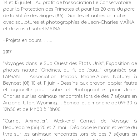
14 et 15 juillet - Au profit de l’association Le Conservatoire
pour la Protection des Primates et pour les 20 ans du parc
de la Vallée des Singes (86) - Gorilles et autres primates
avec sculptures et photographies de Jean-Charles MAÏNA
et dessins d’Isabel MAÏNA.
- Projets en cours……….
2017
"
Voyages dans le Sud-Ouest des Etats-Unis
", Exposition de
photos nature "Ondines, au fil de l'eau..."
organisée par
l'APRAN - Association Photos Rhône-Alpes Nature)
à
Beynost (01)
10 et 11 juin -
Dessins aux crayon papier, feutre
et aquarelle pour Isabel et Photographies pour Jean-
Charles sur les animaux rencontrés lors de des 7 séjours en
Arizona, Utah, Wyoming... . Samedi et dimanche de 09h30 à
12h30 et de 14h00 à 18h00.
"Carnet Animalier", Week-end Carnet de Voyage à
Beaurepaire (38) 20 et 21 mai -
Dédicace le matin et vente du
livre sur les animaux rencontrés lors de des 7 séjours en