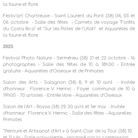
la faune et flore
Festiv'art Chartreuse - Saint Laurent du Pont (38) 04, 05 et
06 octobre - Salle des fêtes -
Carnets de voyage "Forêts
du Costa Rica" et "Sur les Pistes de l'Utah" et
Aquarelles de
la faune et flore
2023
Festival Photo Nature - Sermérieu (38) 21 et 22 octobre - 16
photographes - Salle des fêtes de 10 à 18h30 - Entrée
gratuite -
Aquarelles d'Oiseaux et de Primates
Salon des Arts - Salagnon (38) 8, 9 et 10 avril - Invitée
d’honneur : Florence V. Hennic - Foyer communal de 10 à
19h00 - 70 artistes - Entrée libre -
Aquarelles d'Oiseaux
Salon de l’Art - Royas (38) 29, 30 avril et 1er mai - Invitée
d’honneur : Florence V. Hennic - Salle des fêtes -
Aquarelles
Primates
"Peinture et Artisanat d’Art » à Saint-Clair de la Tour (38) 10
et 11 juin - Salle polyvalente - organisé par la commission