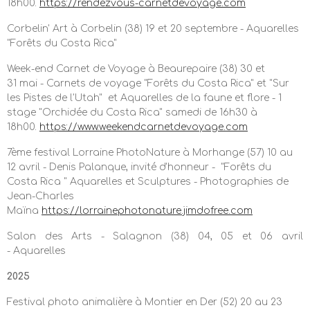
18h00.
https://rendezvous-carnetdevoyage.com
Corbelin' Art à Corbelin (38) 19 et 20 septembre -
Aquarelles
"Forêts du Costa Rica"
Week-end Carnet de Voyage à Beaurepaire (38) 30 et
31 mai -
Carnets de voyage "Forêts du Costa Rica" et "Sur
les Pistes de l'Utah" et
Aquarelles de la faune et flore
-
1
stage "Orchidée du Costa Rica" samedi de 16h30 à
18h00.
https://www.weekendcarnetdevoyage.com
7ème festival Lorraine PhotoNature à M
orhange
(57) 10 au
12 avril - Denis Palanque, invité d'honneur -
"Forêts du
Costa Rica "
Aquarelles et Sculptures - Photographies de
Jean-Charles
Maïna
https://lorrainephotonature.jimdofree.com
Salon des Arts - Salagnon (38) 04, 05 et 06 avril
-
Aquarelles
2025
Festival photo animalière à Montier en Der (52) 20 au 23