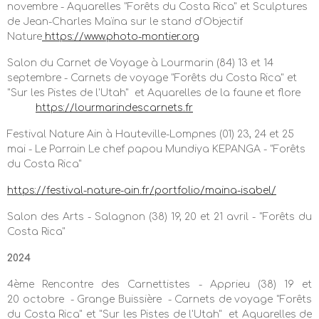
novembre - Aquarelles
"Forêts du Costa Rica"
et Sculptures
de Jean-Charles Maïna sur le stand d'Objectif
Nature
https://www.photo-montier.org
Salon du Carnet de Voyage à Lourmarin (84) 13 et 14
septembre -
Carnets de voyage "Forêts du Costa Rica" et
"Sur les Pistes de l'Utah" et
Aquarelles de la faune et flore
https://lourmarindescarnets.fr
Festival Nature Ain à Hauteville-Lompnes (01) 23, 24 et 25
mai - Le Parrain Le chef papou Mundiya KEPANGA -
"Forêts
du Costa Rica"
https://festival-nature-ain.fr/portfolio/maina-isabel/
Salon des Arts - Salagnon (38) 19, 20 et 21 avril -
"Forêts du
Costa Rica"
2024
4ème Rencontre des Carnettistes - Apprieu (38) 19 et
20 octobre - Grange Buissière - Carnets de voyage "Forêts
du Costa Rica" et "Sur les Pistes de l'Utah" et
Aquarelles de